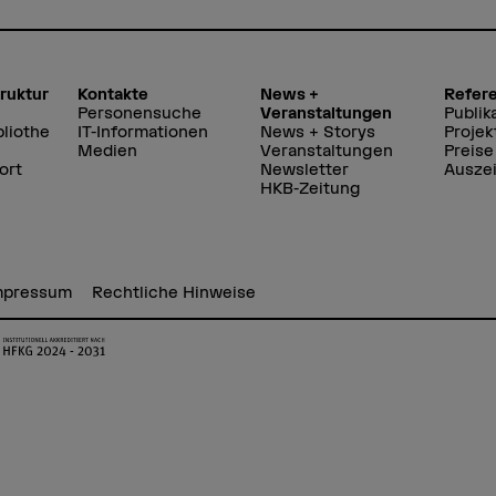
truktur
Kontakte
News +
Refer
Personensuche
Veranstaltungen
Publik
liothe
IT-Informationen
News + Storys
Projek
Medien
Veranstaltungen
Preise
ort
Newsletter
Ausze
HKB-Zeitung
mpressum
Rechtliche Hinweise