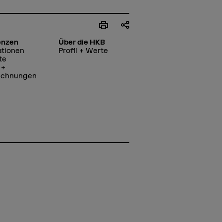
enzen
Über die HKB
ationen
Profil + Werte
te
 +
ichnungen