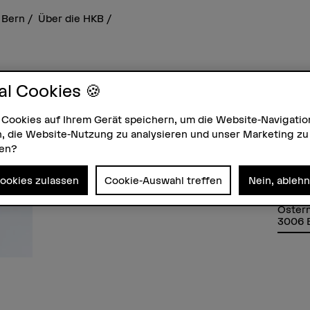
 Bern
Über die HKB
i Kläy
al Cookies 🍪
 Cookies auf Ihrem Gerät speichern, um die Website-Navigatio
, die Website-Nutzung zu analysieren und unser Marketing zu
zen?
Kontakt
Adres
E-Mail anzeigen
Berne
Cookies zulassen
Cookie-Auswahl treffen
Nein, ableh
Hochs
Musik
Oster
3006 