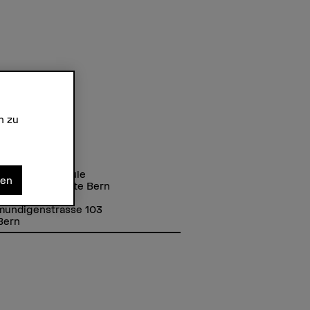
n zu
se
r Fachhochschule
nen
chule der Künste Bern
mundigenstrasse 103
Bern