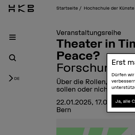
Startseite
Hochschule der Künste
Veranstaltungsreihe
Theater in Ti
Peace?
Erst m
Forschungs-
Dürfen wir
DE
Über die Rollen, die (da
verbessern
unterstüt
sollen oder nicht.
22.01.2025, 17.00–19.00
Ja, alle 
Bern