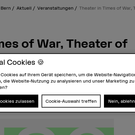
 Bern
Aktuell
Veranstaltungen
Theater in Times of War, 
mes of War, Theater of
al Cookies 🍪
Mittwoch #180
 Cookies auf Ihrem Gerät speichern, um die Website-Navigatio
rstellende) Künste spielen können, müssen
, die Website-Nutzung zu analysieren und unser Marketing zu
zen?
 Uhr – Living Room, Moserstrasse 30, 301
Cookies zulassen
Cookie-Auswahl treffen
Nein, ableh