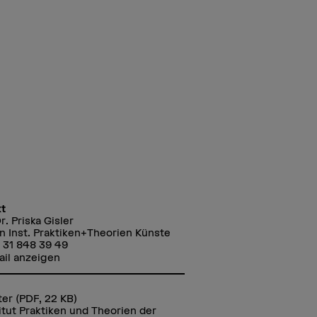
t
r. Priska Gisler
in Inst. Praktiken+Theorien Künste
 31 848 39 49
ail anzeigen
ter
(PDF, 22 KB)
itut Praktiken und Theorien der