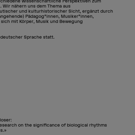
schiedene wissenschaftliche Perspektiven zum
 Wir nähern uns dem Thema aus
tischer und kulturhistorischer Sicht, ergänzt durch
(angehende) Pädagog*innen, Musiker*innen,
ie sich mit Körper, Musik und Bewegung
 deutscher Sprache statt.
Moser:
Research on the significance of biological rhythms
s.»