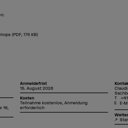
n:
kshops
(PDF, 175 KB)
Anmeldefrist
Kontak
15. August 2026
Claudi
Sachbe
+41
Kosten
Teilnahme kostenlos, Anmeldung
E-M
e 16,
erforderlich
Weiter
Sta