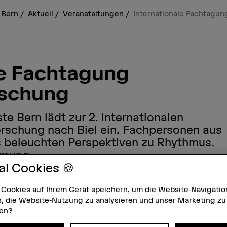
 Bern
Aktuell
Veranstaltungen
Internationale Fachtagu
le Fachtagung
schung
e Bern lädt zur 2. internationalen
schung nach Biel ein. Fachpersonen aus
s beleuchten Perspektiven zu Rhythmus,
mung.
al Cookies 🍪
Uhr – HKB, Burg Biel, Jakob-Rosius-Stras
 Cookies auf Ihrem Gerät speichern, um die Website-Navigatio
, die Website-Nutzung zu analysieren und unser Marketing zu
zen?