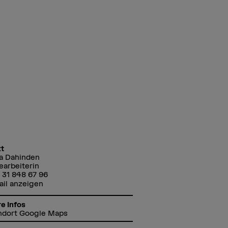
t
a Dahinden
arbeiterin
 31 848 67 96
ail anzeigen
e Infos
ndort Google Maps