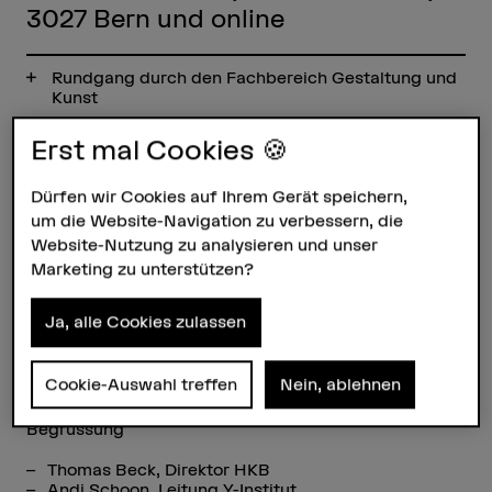
3027 Bern und online
Rundgang durch den Fachbereich Gestaltung und
Kunst
Studierendenportrait
Erst mal Cookies 🍪
Channel Your Art zu Gast beim MA Design (2017)
Dürfen wir Cookies auf Ihrem Gerät speichern,
um die Website-Navigation zu verbessern, die
Website-Nutzung zu analysieren und unser
Marketing zu unterstützen?
Programm der letzten
Durchführung
Ja, alle Cookies zulassen
9.30 Uhr
Kaffee, Gipfeli und Obst
Cookie-Auswahl treffen
Nein, ablehnen
10 Uhr
Begrüssung
Thomas Beck, Direktor HKB
Andi Schoon, Leitung Y-Institut