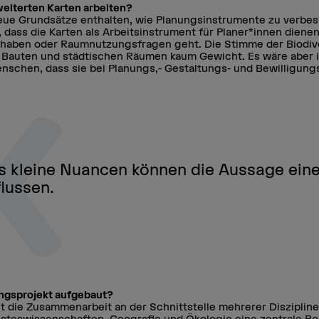
weiterten Karten arbeiten?
neue Grundsätze enthalten, wie Planungsinstrumente zu verbe
 dass die Karten als Arbeitsinstrument für Planer*innen diene
aben oder Raumnutzungsfragen geht. Die Stimme der Biodiver
 Bauten und städtischen Räumen kaum Gewicht. Es wäre aber 
enschen, dass sie bei Planungs,- Gestaltungs- und Bewilligung
s kleine Nuancen können die Aussage eine
lussen.
ungsprojekt aufgebaut?
lt die Zusammenarbeit an der Schnittstelle mehrerer Disziplin
isteswissenschaften, Geografie und Ökologie eine zentrale Rol