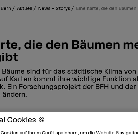
 Bern
Aktuell
News + Storys
Eine Karte, die den Bäumen
arte, die den Bäumen m
ibt
Bäume sind für das städtische Klima von 
uf Karten kommt ihre wichtige Funktion a
. Ein Forschungsprojekt der BFH und der 
s ändern.
n
al Cookies 🍪
ste in Kürze
 Cookies auf Ihrem Gerät speichern, um die Website-Navigatio