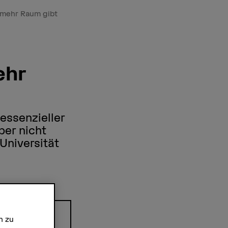
 mehr Raum gibt
ehr
essenzieller
ber nicht
Universität
n zu