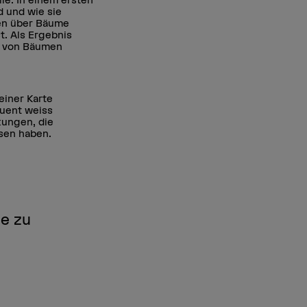
d und wie sie
ten über Bäume
t. Als Ergebnis
e von Bäumen
einer Karte
quent weiss
kungen, die
sen haben.
ge zu