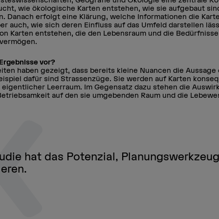
ucht, wie ökologische Karten entstehen, wie sie aufgebaut sin
en. Danach erfolgt eine Klärung, welche Informationen die Kar
ber auch, wie sich deren Einfluss auf das Umfeld darstellen läss
von Karten entstehen, die den Lebensraum und die Bedürfniss
 vermögen.
 Ergebnisse vor?
eiten haben gezeigt, dass bereits kleine Nuancen die Aussage 
Beispiel dafür sind Strassenzüge. Sie werden auf Karten konse
ls eigentlicher Leerraum. Im Gegensatz dazu stehen die Auswir
 Betriebsamkeit auf den sie umgebenden Raum und die Lebewe
tudie hat das Potenzial, Planungswerkzeu
eren.