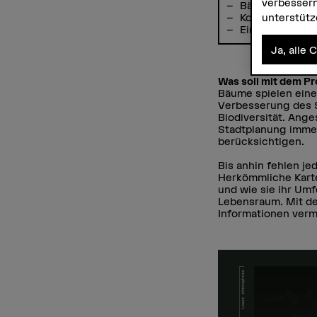
verbessern
Bäume sind wic
unterstüt
Konventionelle
Ein Forschungs
Ja, alle 
Was soll mit dem P
Bäume spielen eine
Verbesserung des S
Biodiversität. Ang
Stadtplanung immer
berücksichtigen.
Bis anhin fehlen je
Herkömmliche Karte
und wie sie ihr Umf
Lebensraum. Mit dem
Informationen ver