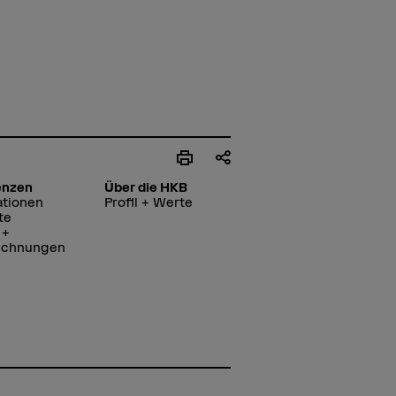
enzen
Über die HKB
ationen
Profil + Werte
te
 +
ichnungen