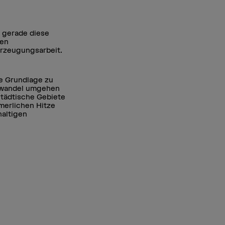
h gerade diese
len
erzeugungsarbeit.
ne Grundlage zu
mawandel umgehen
städtische Gebiete
merlichen Hitze
haltigen