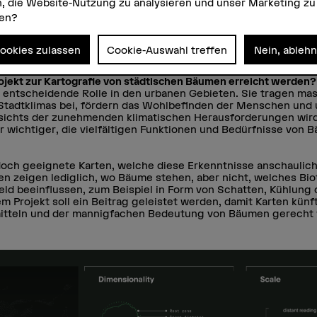
, die Website-Nutzung zu analysieren und unser Marketing zu
htig für ein gutes Klima im städtischen Raum.
zen?
 Karten bilden Bedeutung und Funktion von Bäumen nur unge
projekt hat zum Ziel, deren Lebensräume optisch darzustellen
Cookies zulassen
Cookie-Auswahl treffen
Nein, ableh
rojekt zur Kartografie von städtischen Bäumen erreicht werden
 entscheidende Rolle in den urbanen Gebieten. Sie tragen mas
tadtklimas bei, fördern das Wohlbefinden der Menschen und 
esichts der zunehmenden klimatischen Herausforderungen wird 
 wichtiger, die vielfältigen Funktionen und Bedürfnisse von 
doch geeignete Karten, welche diese Erkenntnisse anschaulich
n zeigen lediglich, wo Bäume stehen, aber nicht, welches Bio
eld beeinflussen, zum Beispiel in Form von Schatten, Kühlung 
 Projekt soll ein Beitrag geleistet werden, damit Karten künf
mitteln und der mannigfachen Bedeutung von Bäumen gerecht