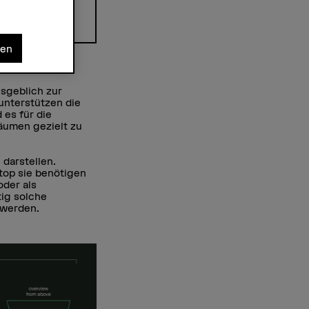
nügend ab.
.
nen
?
sgeblich zur
unterstützen die
es für die
Bäumen gezielt zu
 darstellen.
top sie benötigen
oder als
tig solche
 werden.