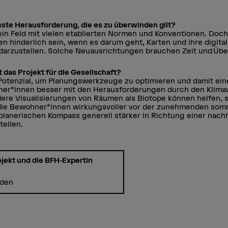
sste Herausforderung, die es zu überwinden gilt?
 ein Feld mit vielen etablierten Normen und Konventionen. Doc
n hinderlich sein, wenn es darum geht, Karten und ihre digita
darzustellen. Solche Neuausrichtungen brauchen Zeit und Üb
das Projekt für die Gesellschaft?
 Potenzial, um Planungswerkzeuge zu optimieren und damit ei
laner*innen besser mit den Herausforderungen durch den Kli
re Visualisierungen von Räumen als Biotope können helfen, 
die Bewohner*innen wirkungsvoller vor der zunehmenden som
planerischen Kompass generell stärker in Richtung einer nach
tellen.
jekt und die BFH-Expertin
nden