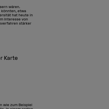
ssern wären.
n könnten, etwa
sität hat heute in
im Interesse von
sverfahren stärker
r Karte
en wie zum Beispiel
le. In einem ersten