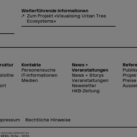
Weiterführende Informationen
Zum Projekt «Visualising Urban Tree
Ecosystems»
truktur
Kontakte
News +
Refer
Personensuche
Veranstaltungen
Publik
liothe
IT-Informationen
News + Storys
Projek
Medien
Veranstaltungen
Preise
ort
Newsletter
Ausze
HKB-Zeitung
mpressum
Rechtliche Hinweise