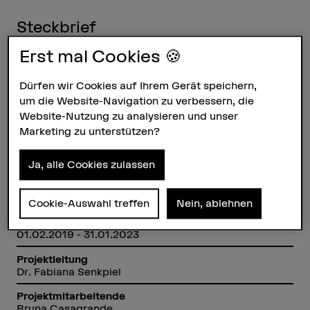
Steckbrief
Erst mal Cookies 🍪
Beteiligte Departemente
Hochschule der Künste Bern
Dürfen wir Cookies auf Ihrem Gerät speichern,
Institut(e)
um die Website-Navigation zu verbessern, die
Institut Praktiken und Theorien der Künste
Website-Nutzung zu analysieren und unser
Marketing zu unterstützen?
Forschungseinheit(en)
Kunst als Forschung: Künstlerische Gestaltungs- und
Erkenntnisprozesse
Ja, alle Cookies zulassen
Förderorganisation
SNF
Cookie-Auswahl treffen
Nein, ablehnen
Laufzeit
01.02.2019 - 31.01.2023
Projektleitung
Dr. Fabiana Senkpiel
Projektmitarbeitende
Bruna Casagrande