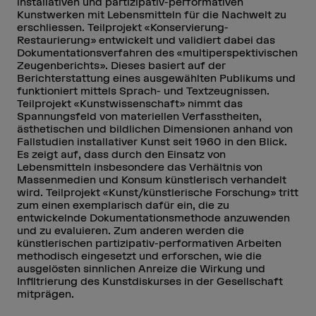
installativen und partizipativ-performativen
Kunstwerken mit Lebensmitteln für die Nachwelt zu
erschliessen. Teilprojekt «Konservierung-
Restaurierung» entwickelt und validiert dabei das
Dokumentationsverfahren des «multiperspektivischen
Zeugenberichts». Dieses basiert auf der
Berichterstattung eines ausgewählten Publikums und
funktioniert mittels Sprach- und Textzeugnissen.
Teilprojekt «Kunstwissenschaft» nimmt das
Spannungsfeld von materiellen Verfasstheiten,
ästhetischen und bildlichen Dimensionen anhand von
Fallstudien installativer Kunst seit 1960 in den Blick.
Es zeigt auf, dass durch den Einsatz von
Lebensmitteln insbesondere das Verhältnis von
Massenmedien und Konsum künstlerisch verhandelt
wird. Teilprojekt «Kunst/künstlerische Forschung» tritt
zum einen exemplarisch dafür ein, die zu
entwickelnde Dokumentationsmethode anzuwenden
und zu evaluieren. Zum anderen werden die
künstlerischen partizipativ-performativen Arbeiten
methodisch eingesetzt und erforschen, wie die
ausgelösten sinnlichen Anreize die Wirkung und
Infiltrierung des Kunstdiskurses in der Gesellschaft
mitprägen.