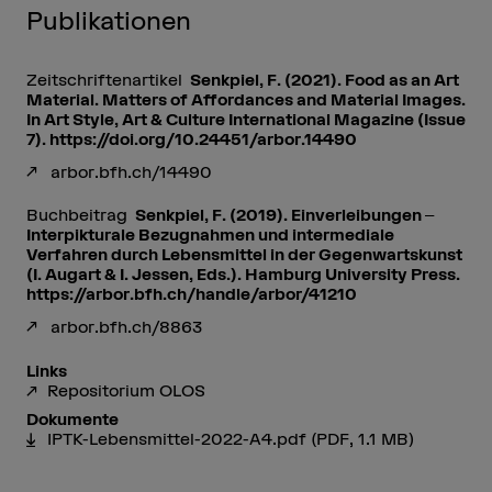
Publikationen
Zeitschriftenartikel
Senkpiel, F. (2021). Food as an Art
Material. Matters of Affordances and Material Images.
In Art Style, Art & Culture International Magazine (Issue
7). https://doi.org/10.24451/arbor.14490
arbor.bfh.ch/14490
Buchbeitrag
Senkpiel, F. (2019). Einverleibungen ‒
Interpikturale Bezugnahmen und intermediale
Verfahren durch Lebensmittel in der Gegenwartskunst
(I. Augart & I. Jessen, Eds.). Hamburg University Press.
https://arbor.bfh.ch/handle/arbor/41210
arbor.bfh.ch/8863
Links
Repositorium OLOS
Dokumente
IPTK-Lebensmittel-2022-A4.pdf
(PDF, 1.1 MB)