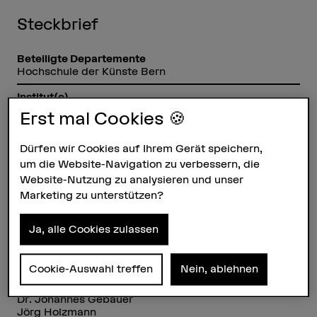
Steckbrief
Beteiligte Departemente
Hochschule der Künste Bern
Institut(e)
Institut Interpretation
Erst mal Cookies 🍪
Forschungseinheit(en)
Aufführung und Interpretation
Dürfen wir Cookies auf Ihrem Gerät speichern,
um die Website-Navigation zu verbessern, die
Förderorganisation
Website-Nutzung zu analysieren und unser
SNF
Marketing zu unterstützen?
Laufzeit
01.04.2020 - 31.03.2024
Ja, alle Cookies zulassen
Projektleitung
Prof. Dr. Kai Köpp
Cookie-Auswahl treffen
Nein, ablehnen
Projektmitarbeitende
Dr. Johannes Gebauer
Jörg Holzmann