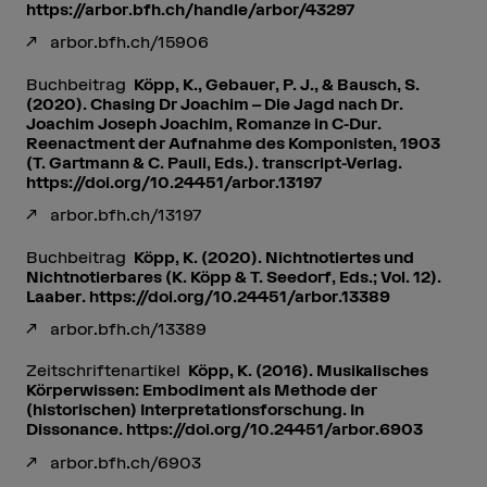
https://arbor.bfh.ch/handle/arbor/43297
arbor.bfh.ch/15906
Buchbeitrag
Köpp, K., Gebauer, P. J., & Bausch, S.
(2020). Chasing Dr Joachim – Die Jagd nach Dr.
Joachim Joseph Joachim, Romanze in C-Dur.
Reenactment der Aufnahme des Komponisten, 1903
(T. Gartmann & C. Pauli, Eds.). transcript-Verlag.
https://doi.org/10.24451/arbor.13197
arbor.bfh.ch/13197
Buchbeitrag
Köpp, K. (2020). Nichtnotiertes und
Nichtnotierbares (K. Köpp & T. Seedorf, Eds.; Vol. 12).
Laaber. https://doi.org/10.24451/arbor.13389
arbor.bfh.ch/13389
Zeitschriftenartikel
Köpp, K. (2016). Musikalisches
Körperwissen: Embodiment als Methode der
(historischen) Interpretationsforschung. In
Dissonance. https://doi.org/10.24451/arbor.6903
arbor.bfh.ch/6903