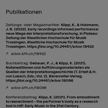
Publikationen
Zeitungs- oder Magazinartikel
Köpp, K., & Holzmann,
J. R. (2022). Early recordings informed performance:
neue Wege der Interpretationsforschung. In Plateau:
Zeitung der Staatlichen Hochschule für Musik
Trossingen. Staatliche Hochschule für Musik
Trossingen. https://doi.org/10.24451/arbor.18422
arbor.bfh.ch/18422
Buchbeitrag
Gebauer, P. J., & Köpp, K. (2021).
Noteneditionen und Aufführungsmaterialien als
Quellen der Interpretationsgeschichte (T. Ertelt & H.
von Loesch, Eds.; Vol. 2). Bärenreiter-Verlag.
https://doi.org/10.24451/arbor.18096
arbor.bfh.ch/18096
Konferenzbeitrag
Köpp, K. (2021). From embodiment
to reenactment – the performer’s body as a research
tool in HIP. Early Music in the 21st Century.