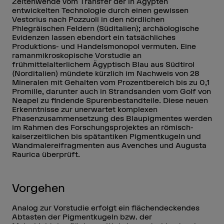
Zeitenwende vom Transfer der in Ägypten
entwickelten Technologie durch einen gewissen
Vestorius nach Pozzuoli in den nördlichen
Phlegräischen Feldern (Süditalien); archäologische
Evidenzen lassen ebendort ein tatsächliches
Produktions- und Handelsmonopol vermuten. Eine
ramanmikroskopische Vorstudie an
frühmittelalterlichem Ägyptisch Blau aus Südtirol
(Norditalien) mündete kürzlich im Nachweis von 28
Mineralen mit Gehalten vom Prozentbereich bis zu 0,1
Promille, darunter auch in Strandsanden vom Golf von
Neapel zu findende Spurenbestandteile. Diese neuen
Erkenntnisse zur unerwartet komplexen
Phasenzusammensetzung des Blaupigmentes werden
im Rahmen des Forschungsprojektes an römisch-
kaiserzeitlichen bis spätantiken Pigmentkugeln und
Wandmalereifragmenten aus Avenches und Augusta
Raurica überprüft.
Vorgehen
Analog zur Vorstudie erfolgt ein flächendeckendes
Abtasten der Pigmentkugeln bzw. der