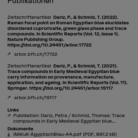
Publikationen
Zeitschriftenartikel
Dariz, P., & Schmid, T. (2022).
Raman focal point on Roman Egyptian blue elucidates
disordered cuprorivaite, green glass phase and trace
compounds. In Scientific Reports (Vol. 12, Issue 1).
Nature Publishing Group.
https://doi.org/10.24451/arbor.17722
arbor.bfh.ch/17722
Zeitschriftenartikel
Dariz, P., & Schmid, T. (2021).
Trace compounds in Early Medieval Egyptian blue
carry information on provenance, manufacture,
application, and ageing. In Scientific Reports (Vol. 11).
Springer. https://doi.org/10.24451/arbor.15117
arbor.bfh.ch/15117
Links
Publikation: Dariz, Petra / Schmid, Thomas: Trace
compounds in Early Medieval Egyptian blue...
Dokumente
IMiKuK-ÄgyptischBlau-A4.pdf
(PDF, 897.2 kB)