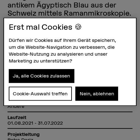
antikem Ägyptisch Blau aus der
Schweiz mittels Ramanmikroskopie.
Erst mal Cookies 🍪
Steckbrief
Dürfen wir Cookies auf Ihrem Gerät speichern,
um die Website-Navigation zu verbessern, die
Beteiligte Departemente
Website-Nutzung zu analysieren und unser
Hochschule der Künste Bern
Marketing zu unterstützen?
Institut(e)
Institut Materialität in Kunst und Kultur
Ja, alle Cookies zulassen
Forschungseinheit(en)
Technologie in Kunst und Kultur
Cookie-Auswahl treffen
Nein, ablehnen
Förderorganisation
Andere
Laufzeit
01.08.2021 - 31.07.2022
Projektleitung
Petra Dariz