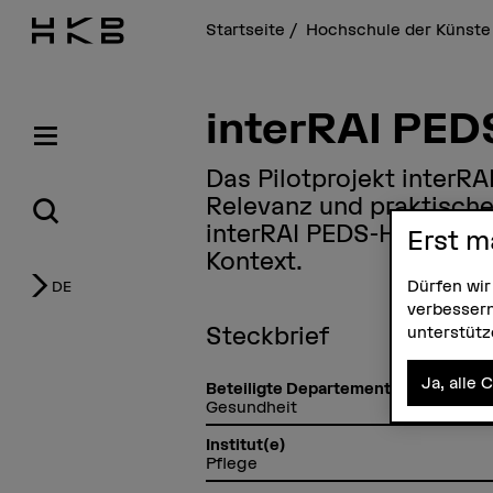
Startseite
Hochschule der Künste
interRAI PE
Das Pilotprojekt interRA
Relevanz und praktisch
interRAI PEDS-HC im sch
Erst m
Kontext.
Dürfen wir
DE
verbessern
Steckbrief
unterstüt
Ja, alle 
Beteiligte Departemente
Gesundheit
Institut(e)
Pflege