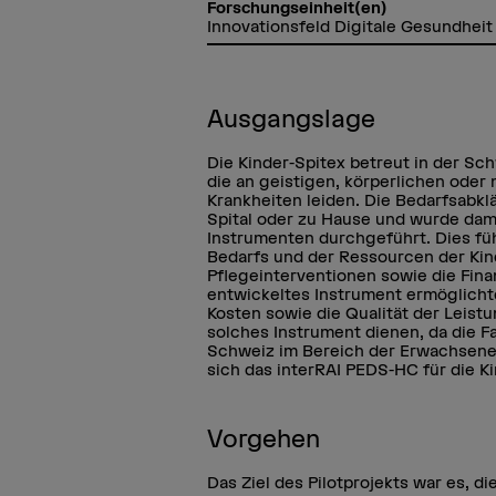
Forschungseinheit(en)
Innovationsfeld Digitale Gesundheit
Ausgangslage
Die Kinder-Spitex betreut in der Sc
die an geistigen, körperlichen ode
Krankheiten leiden. Die Bedarfsabkl
Spital oder zu Hause und wurde dama
Instrumenten durchgeführt. Dies fü
Bedarfs und der Ressourcen der Kin
Pflegeinterventionen sowie die Fina
entwickeltes Instrument ermöglicht
Kosten sowie die Qualität der Leist
solches Instrument dienen, da die Fa
Schweiz im Bereich der Erwachsene
sich das interRAI PEDS-HC für die K
Vorgehen
Das Ziel des Pilotprojekts war es, d