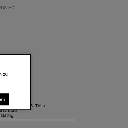
PEDS-HC
n zu
nen
tmitarbeitende
Dr. Friederike J.S. Thilo
a Gröble
 Bättig