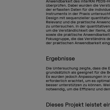
Anwendbarkeit des interRAI PEDS-H
überprüfen. Dabei wurden die Verst
der erfassten Daten für die individ
Instruments in der Praxis untersuch
Design mit sequenzieller quantitati
Relevanz und die praktische Anwend
zu untersuchen. In der quantitativ
um die Verständlichkeit der Items, 
sowie die praktische Anwendbarkeit 
Fokusgruppe, die das Verständnis de
der praktischen Anwendbarkeit ein
Ergebnisse
Die Untersuchung zeigte, dass die 
grundsätzlich als geeignet für die 
Es wurden jedoch Anpassungen in v
erforderlich erachtet, um es optima
besser unterstützen zu können. We
notwendig, um die Effizienz und den
Dieses Projekt leistet 