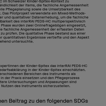
C im Schweizer Kinder-Spitex-Kontext zu
ändlichkeit der Items, die fachliche Angemessenheit
uelle Pflegeplanung sowie die Umsetzbarkeit des
t. Das Pilotprojekt verwendete ein Mixed-Methods-
ver und qualitativer Datenerhebung, um die fachliche
barkeit des interRAI PEDS-HC multiperspektivisch
en Phase wurden zwei Onlinefragebögen eingesetzt,
die fachliche Angemessenheit der erfassten Daten
zu prüfen. Die qualitative Phase bestand aus einer
r quantitativen Ergebnisse vertiefte und den Aspekt
gehend untersuchte.
Expertinnen der Kinder-Spitex das interRAI PEDS-HC
Bedarfsabklärung in der Kinder-Spitex einschätzten.
erschiedenen Bereichen des Instruments als
l in der Praxis einsetzen und den Pflegeprozess
itere Untersuchungen und Anpassungen sind
 Nutzen des Instruments sicherzustellen.
einen Beitrag zu den folgenden SDGs