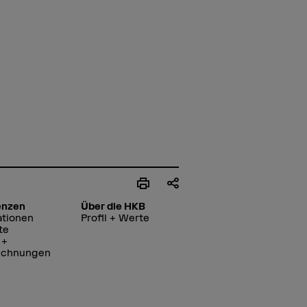
enzen
Über die HKB
ationen
Profil + Werte
te
 +
ichnungen