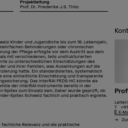
Projektleitung
Prof. Dr. Friederike J.S. Thilo
Kon
hweiz Kinder und Jugendliche bis zum 18. Lebensjahr,
r mehrfachen Behinderungen oder chronischen
ärung der Pflege erfolgte vor dem Austritt aus dem
ls mit verschiedenen, teils unstrukturierten
hrte zu unterschiedlichen Einschätzungen des
der und ihrer Familien, was Auswirkungen auf die
nzierung hatte. Ein standardisiertes, systematisch
e eine einheitliche Einschätzung und transparente
ungssicherung. Das interRAI PEDS-HC könnte als
milie der interRAI-Instrumente bereits in der
Prof
n-Spitex zum Einsatz kam. Daher wurde geprüft, ob
inder-Spitex Schweiz fachlich und praktisch eignete.
Leiter
+41
E-Ma
Zum
ie fachliche Relevanz und die praktische