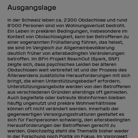
Ausgangslage
In der Schweiz leben ca. 2'200 Obdachlose und rund
8'000 Personen sind von Wohnungsverlust bedroht.
Ein Leben in prekären Bedingungen, insbesondere im
Kontext von Obdachlosigkeit, kann bei Betroffenen zu
einer sogenannten Frühalterung führen, das heisst,
sie sind im Vergleich zur Allgemeinbevölkerung
deutlich früher von altersbedingten Veränderungen
betroffen. Im BFH-Projekt ReachOut (Spark, SNF)
zeigte sich, dass psychisches Leiden bei älteren
Obdachlosen weit verbreitet ist und der Prozess des
Älterwerdens zusätzliche Herausforderungen mit sich
bringt, die einen Unterstützungsbedarf erfordern.
Unterstützungsangebote werden von den Betroffenen
aus verschiedenen Gründen allerdings oft gemieden.
Auch begleitete oder betreute Wohnformen bleiben
häufig ungenutzt und prekäre Wohnverhältnisse
können oft nicht verändert werden. Innerhalb der
gegenwertigen Versorgungsstrukturen gestaltet es
sich für Fachpersonen schwierig, den altersbedingten
Herausforderungen der Betroffenen gerecht zu
werden. Gleichzeitig steht die Thematik bisher weder
in der Forschung noch Politik im Fokus. Im Vorprojekt