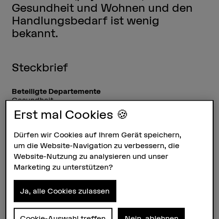
Gesundheit und Wohnen und den
Handlungsbedarf ist wenig
bekannt.
Steckbrief
Beteiligte Departemente
Gesundheit
Soziale Arbeit
Erst mal Cookies 🍪
Institut(e)
Dürfen wir Cookies auf Ihrem Gerät speichern,
Institut Alter
Pflege
um die Website-Navigation zu verbessern, die
Institut Soziale und kulturelle Vielfalt
Website-Nutzung zu analysieren und unser
Marketing zu unterstützen?
Forschungseinheit(en)
Innovationsfeld Psychosoziale Gesundheit
Ja, alle Cookies zulassen
Strategisches Themenfeld
Themenfeld Caring Society
Cookie-Auswahl treffen
Nein, ablehnen