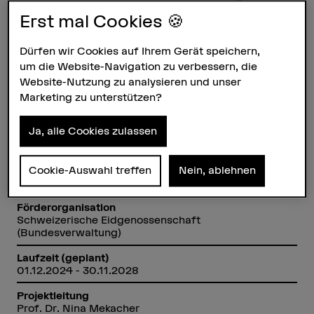
neue Erhaltungsstrategien.
Erst mal Cookies 🍪
Dürfen wir Cookies auf Ihrem Gerät speichern,
Steckbrief
um die Website-Navigation zu verbessern, die
Website-Nutzung zu analysieren und unser
Beteiligte Departemente
Marketing zu unterstützen?
Hochschule der Künste Bern
Ja, alle Cookies zulassen
Institut(e)
Institut Materialität in Kunst und Kultur
Forschungseinheit(en)
Cookie-Auswahl treffen
Nein, ablehnen
Konservierungstechnik
Förderorganisation
Schweizerische Eidgenossenschaft
(Bundesverwaltung)
Laufzeit (geplant)
01.12.2024 - 30.11.2028
Projektleitung
Prof. Dr. Nina Mekacher