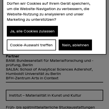
Dürfen wir Cookies auf Ihrem Gerät speichern,
Institut(e)
Institut – Materialität in Kunst und Kultur
um die Website-Navigation zu verbessern, die
Website-Nutzung zu analysieren und unser
Förderorganisation
Marketing zu unterstützen?
Stiftung zur Förderung der Denkmalpflege, Zürich
Laufzeit (geplant)
Ja, alle Cookies zulassen
01.01.2018 - 31.12.2018
Projektleitung
Cookie-Auswahl treffen
Nein, ablehnen
Petra Dariz
Partner
BAM: Bundesanstalt für Materialforschung und -
prüfung, Berlin
SALSA: School of Analytical Sciences Adlershof,
Humboldt Universität zu Berlin
BFH-Zentrum Arts in Context
Institut – Materialität in Kunst und Kultur
Früh- bis spätmittelalterliche Stuckausstattungen