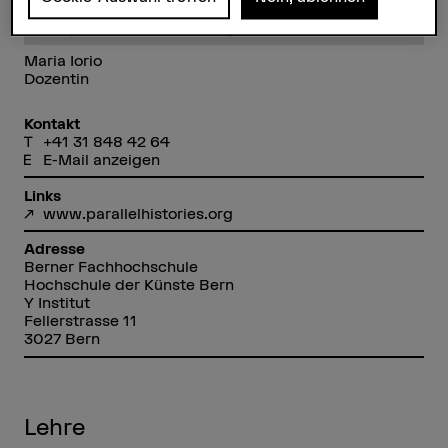
Maria Iorio
Dozentin
Kontakt
+41 31 848 42 64
E-Mail anzeigen
Links
www.parallelhistories.org
Adresse
Berner Fachhochschule
Hochschule der Künste Bern
Y Institut
Fellerstrasse 11
3027 Bern
Lehre