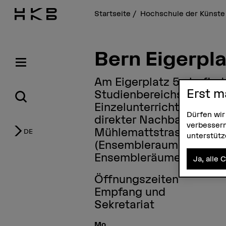
Startseite
Hochschule der Künste
Bern Eigerpla
Am Eigerplatz 5a befind
Erst m
Studienbereichs Jazz a
Einzelunterrichtsräumen
Dürfen wir
direkter Nachbarschaft 
verbessern
Mühlemattstrasse 53 (Th
DE
unterstüt
(Ensembleraum) und am 
Ensembleräume für Stud
Ja, alle 
Öffnungszeiten
Empfang und
Sekretariat
Mo