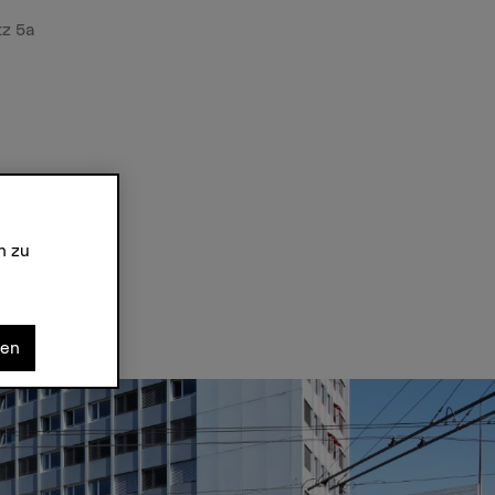
tz 5a
n
n zu
nen