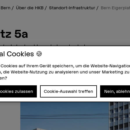
 Bern
Über die HKB
Standort-Infrastruktur
Bern Eigerpla
tz 5a
et sich der Hauptstandort des
al Cookies 🍪
nd Contemporary Music der HKB mit
, Ensembleräumen und dem Sekretariat. I
 Cookies auf Ihrem Gerät speichern, um die Website-Navigatio
befinden sich weitere Räumlichkeiten an
, die Website-Nutzung zu analysieren und unser Marketing zu
eorieräumlichkeiten), Eigerstrasse 42
zen?
Sulgenrain 24 (ca. 20 Übe- und
ierende).
Cookies zulassen
Cookie-Auswahl treffen
Nein, ableh