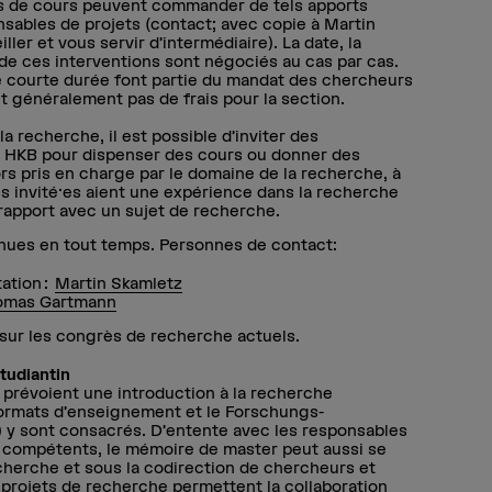
es de cours peuvent commander de tels apports
sables de projets (contact; avec copie à Martin
ler et vous servir d’intermédiaire). La date, la
 de ces interventions sont négociés au cas par cas.
ourte durée font partie du mandat des chercheurs
nt généralement pas de frais pour la section.
la recherche, il est possible d’inviter des
la HKB pour dispenser des cours ou donner des
ors pris en charge par le domaine de la recherche, à
s invité·es aient une expérience dans la recherche
n rapport avec un sujet de recherche.
enues en tout temps. Personnes de contact:
tation :
Martin Skamletz
omas Gartmann
sur les congrès de recherche actuels.
studiantin
 prévoient une introduction à la recherche
 formats d’enseignement et le Forschungs-
 y sont consacrés. D’entente avec les responsables
ts compétents, le mémoire de master peut aussi se
echerche et sous la codirection de chercheurs et
projets de recherche permettent la collaboration