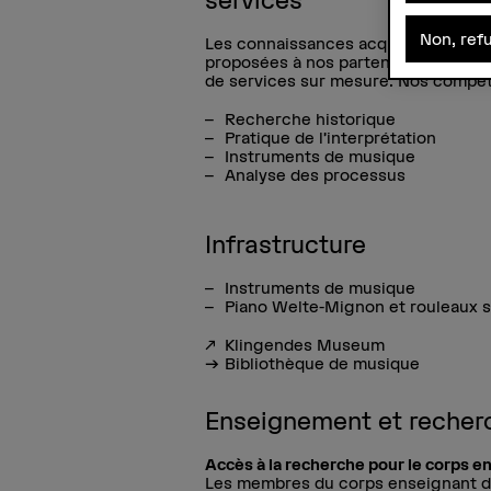
services
Non, ref
Les connaissances acquises et épro
proposées à nos partenaires externe
de services sur mesure. Nos compéte
Recherche historique
Pratique de l’interprétation
Instruments de musique
Analyse des processus
Infrastructure
Instruments de musique
Piano Welte-Mignon et rouleaux 
Klingendes Museum
Bibliothèque de musique
Enseignement et recher
Accès à la recherche pour le corps e
Les membres du corps enseignant de