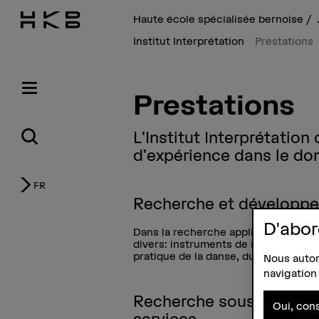
Haute école spécialisée bernoise
Institut Interprétation
Prestations
Prestations
L’Institut Interprétati
d’expérience dans le do
FR
Recherche et développ
D'abor
Dans la recherche appliquée en art, l
divers: instruments de musique anci
pratique de la danse, du théâtre et d
Nous autori
navigation 
Recherche sous contrat 
Oui, cons