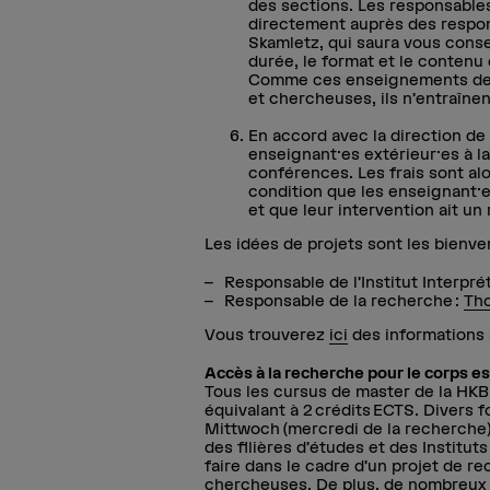
des sections. Les responsabl
directement auprès des respon
Skamletz, qui saura vous conseil
durée, le format et le contenu
Comme ces enseignements de c
et chercheuses, ils n’entraîne
En accord avec la direction de 
enseignant·es extérieur·es à 
conférences. Les frais sont al
condition que les enseignant·e
et que leur intervention ait u
Les idées de projets sont les bienv
Responsable de l’Institut Interpré
Responsable de la recherche :
Th
Vous trouverez
ici
des informations 
Accès à la recherche pour le corps e
Tous les cursus de master de la HKB
équivalant à 2 crédits ECTS. Divers
Mittwoch (mercredi de la recherche)
des filières d’études et des Institu
faire dans le cadre d’un projet de r
chercheuses. De plus, de nombreux 