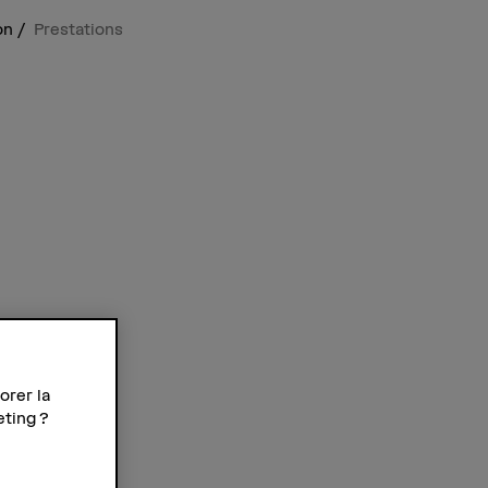
ion
Prestations
orer la
eting ?