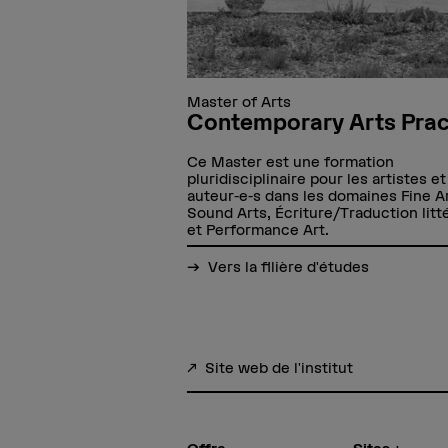
s musicales, d’assister
traînement
bénéficier de
coach, qui répond aux
es.
Master of Arts
ormation continue
Contemporary Arts Prac
Ce Master est une formation
pluridisciplinaire pour les artistes et
auteur-e-s dans les domaines Fine Ar
Sound Arts, Écriture/Traduction litt
et Performance Art.
Vers la filière d'études
Site web de l'institut