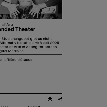
 of Arts
Master of Arts
anded Theater
Music Perform
Classique
 Studienangebot gibt es nicht
Alternativ bietet die HKB seit 2025
Les études de Master 
ster of Arts in Acting for Screen
Performance vous perm
gital Media an.
la maturité artistique 
nécessaire pour pratiq
s la filière d'études
titre professionnel.
Vers la filière d'étu