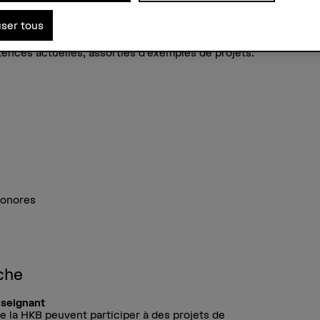
user tous
uvées dans le cadre de projets de recherche sont
s privés ou institutionnels comme des prestations
nces actuelles, assorties d’exemples de projets:
sonores
che
nseignant
 la HKB peuvent participer à des projets de