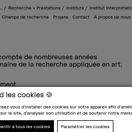
...
Recherche + Prestations
Instituts
Institut Interprétat
Champs de recherche
Projets
Contact
À propos de nous
on compte de nombreuses années
maine de la recherche appliquée en art.
ement
d les cookies 🍪
’Institut Interprétation aborde les thèmes les plus
ens ou contemporains, théorie de la musique,
e la musique, etc.
sez-vous d'installer des cookies sur votre appareil afin d'améli
sur le site, d'analyser son utilisation et de soutenir notre mark
et prestations de
entir à tous les cookies
Paramétrer les cookies