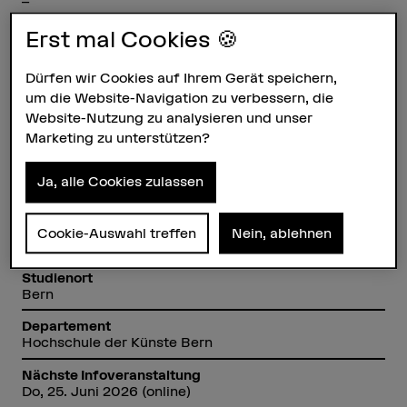
–
Studienform
Erst mal Cookies 🍪
Vollzeit (3 Semester), Teilzeit möglich
Dürfen wir Cookies auf Ihrem Gerät speichern,
Studienbeginn
um die Website-Navigation zu verbessern, die
Frühlingssemester 2027
Website-Nutzung zu analysieren und unser
Anmeldefrist
Marketing zu unterstützen?
Do, 15. Oktober 2026
Anzahl ECTS
Ja, alle Cookies zulassen
90
Unterrichtssprache
Cookie-Auswahl treffen
Nein, ablehnen
Englisch / Deutsch
Studienort
Bern
Departement
Hochschule der Künste Bern
Nächste Infoveranstaltung
Do, 25. Juni 2026 (online)