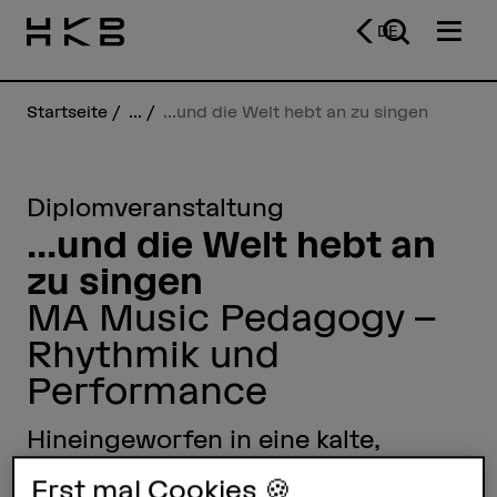
DE
Startseite
...
...und die Welt hebt an zu singen
Diplomveranstaltung
...und die Welt hebt an
zu singen
MA Music Pedagogy –
Rhythmik und
Performance
Hineingeworfen in eine kalte,
stumme Welt, sind die drei
Erst mal Cookies 🍪
Performerinnen auf der Suche nach