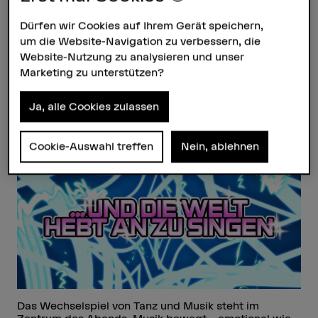
Resonanz, nach der «singenden
Dürfen wir Cookies auf Ihrem Gerät speichern,
Welt». Masterprojekt von Miriam
um die Website-Navigation zu verbessern, die
Gluth.
Website-Nutzung zu analysieren und unser
Marketing zu unterstützen?
13.06.2026, 19.00–20.00 Uhr –
HKB, Burg Biel, Jakob-Rosius-
Ja, alle Cookies zulassen
Strasse 16, 2502 Biel
Cookie-Auswahl treffen
Nein, ablehnen
Das Wechselspiel von Tanz und Musik steht im