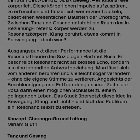
Zentrum des Abends. Musik bewegt – emotional wie
körperlich. Diese körperlichen Impulse aufzuspüren,
zu erforschen und tänzerisch weiterzuentwickeln,
bildet einen wesentlichen Baustein der Choreografie.
Zwischen Tanz und Gesang entsteht ein Raum des In-
Beziehung-Tretens: Körper werden zu
Resonanzkörpern, Klang berührt, etwas kommt in
Schwingung – doch was?
Ausgangspunkt dieser Performance ist die
Resonanztheorie des Soziologen Hartmut Rosa. Er
beschreibt Resonanz nicht als blosses Echo, sondern
als eine lebendige Antwortbeziehung: Man lässt sich
vom anderen berühren und vielleicht sogar verändern
– ohne die eigene Stimme zu verlieren. Angesichts der
Beschleunigung und Entfremdung unserer Zeit sieht
Rosa darin einen möglichen Schlüssel zu einem
gelingenden Leben. Das Stück übersetzt diese Idee in
Bewegung, Klang und Licht – und lädt das Publikum
ein, Resonanz selbst zu erleben.
Konzept, Choreografie und Leitung
Miriam Gluth
Tanz und Gesang