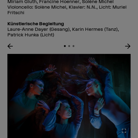
Miriam Gluth, Francine Hoenner, Solène Michel
Violoncello: Solène Michel, Klavier: N.N., Licht: Muriel
Fritschi
Künstlerische Begleitung
Laure-Anne Dayer (Gesang), Karin Hermes (Tanz),
Patrick Hunka (Licht)
Bild 