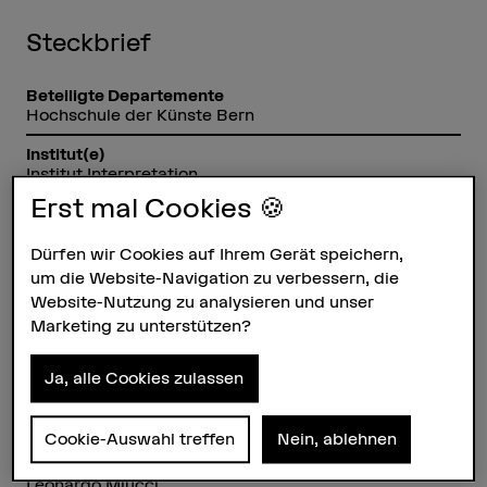
Steckbrief
Beteiligte Departemente
Hochschule der Künste Bern
Institut(e)
Institut Interpretation
Erst mal Cookies 🍪
Forschungseinheit(en)
Musiktheorie
Dürfen wir Cookies auf Ihrem Gerät speichern,
Förderorganisation
um die Website-Navigation zu verbessern, die
BFH
Website-Nutzung zu analysieren und unser
Marketing zu unterstützen?
Laufzeit
01.02.2012 - 31.07.2013
Ja, alle Cookies zulassen
Projektleitung
Prof. Dr. Michael Lehner
Cookie-Auswahl treffen
Nein, ablehnen
Projektmitarbeitende
Prof. Dr. Nathalie Meidhof
Leonardo Miucci