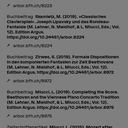
arbor.bfh.ch/8223
Buchbeitrag
Skamletz, M. (2019). »Classisches
Clavierspiel«. Joseph Lipavsky und das Rondeau-
Fantaisie (M. Lehner, N. Meidhof, & L. Miucci, Eds.; Vol.
12). Edition Argus.
https://doi.org/10.24451/arbor.8224
arbor.bfh.ch/8224
Buchbeitrag
Zirwes, S. (2019). Formale Dispositionen
in den komponierten Fantasien zur Zeit Beethovens
(M. Lehner, N. Meidhof, & L. Miucci, Eds.; Vol. 12).
Edition Argus. https://doi.org/10.24451/arbor.8972
arbor.bfh.ch/8972
Buchbeitrag
Miucci, L. (2019). Completing the Score.
Beethoven and the Viennese Piano Concerto Tradition
(M. Lehner, N. Meidhof, & L. Miucci, Eds.; Vol. 12).
Edition Argus. https://doi.org/10.24451/arbor.8975
arbor.bfh.ch/8975
Zeitschriftenartikel
Miucci, L. (2015). Mozart after