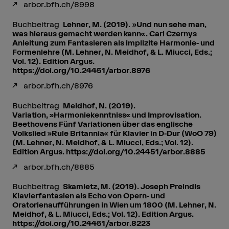
arbor.bfh.ch/8998
Buchbeitrag
Lehner, M. (2019). »Und nun sehe man,
was hieraus gemacht werden kann«. Carl Czernys
Anleitung zum Fantasieren als implizite Harmonie- und
Formenlehre (M. Lehner, N. Meidhof, & L. Miucci, Eds.;
Vol. 12). Edition Argus.
https://doi.org/10.24451/arbor.8976
arbor.bfh.ch/8976
Buchbeitrag
Meidhof, N. (2019).
Variation, »Harmoniekenntniss« und Improvisation.
Beethovens Fünf Variationen über das englische
Volkslied »Rule Britannia« für Klavier in D-Dur (WoO 79)
(M. Lehner, N. Meidhof, & L. Miucci, Eds.; Vol. 12).
Edition Argus. https://doi.org/10.24451/arbor.8885
arbor.bfh.ch/8885
Buchbeitrag
Skamletz, M. (2019). Joseph Preindls
Klavierfantasien als Echo von Opern- und
Oratorienaufführungen in Wien um 1800 (M. Lehner, N.
Meidhof, & L. Miucci, Eds.; Vol. 12). Edition Argus.
https://doi.org/10.24451/arbor.8223