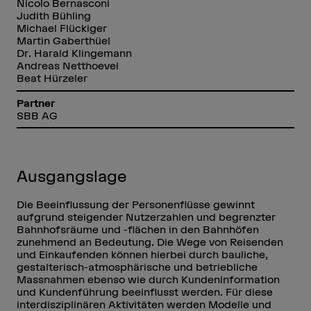
Nicolo Bernasconi
Judith Bühling
Michael Flückiger
Martin Gaberthüel
Dr. Harald Klingemann
Andreas Netthoevel
Beat Hürzeler
Partner
SBB AG
Ausgangslage
Die Beeinflussung der Personenflüsse gewinnt
aufgrund steigender Nutzerzahlen und begrenzter
Bahnhofsräume und -flächen in den Bahnhöfen
zunehmend an Bedeutung. Die Wege von Reisenden
und Einkaufenden können hierbei durch bauliche,
gestalterisch-atmosphärische und betriebliche
Massnahmen ebenso wie durch Kundeninformation
und Kundenführung beeinflusst werden. Für diese
interdisziplinären Aktivitäten werden Modelle und