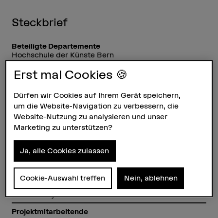
Steckbrief
Beteiligte Departemente
Hochschule der Künste Bern
Erst mal Cookies 🍪
Institut(e)
Institute of Design Research
Dürfen wir Cookies auf Ihrem Gerät speichern,
Forschungseinheit(en)
um die Website-Navigation zu verbessern, die
Environmental Communication Design
Knowledge Visualization
Website-Nutzung zu analysieren und unser
Marketing zu unterstützen?
Förderorganisation
Andere
Ja, alle Cookies zulassen
Laufzeit
01.06.2013 - 31.12.2016
Cookie-Auswahl treffen
Nein, ablehnen
Projektleitung
Prof. Jimmy Schmid
Projektmitarbeitende