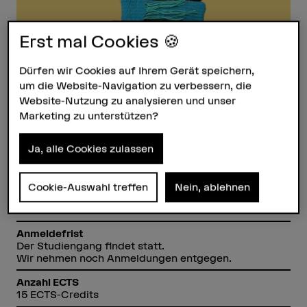
Erst mal Cookies 🍪
Dürfen wir Cookies auf Ihrem Gerät speichern,
um die Website-Navigation zu verbessern, die
Website-Nutzung zu analysieren und unser
Marketing zu unterstützen?
Steckbrief
Ja, alle Cookies zulassen
Titel/Abschluss
Certificate of Advanced Studies (CAS)
Cookie-Auswahl treffen
Nein, ablehnen
Dauer
2 Semester
Anmeldefrist
Der Studiengang findet statt.
Wir nehmen noch Anmeldungen entgegen.
Anzahl ECTS
15 ECTS-Credits