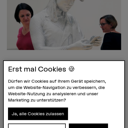
Steckbrief
Erst mal Cookies 🍪
Titel/Abschluss
Dürfen wir Cookies auf Ihrem Gerät speichern,
Certificate of Advanced Studies (CAS)
um die Website-Navigation zu verbessern, die
Website-Nutzung zu analysieren und unser
Dauer
1 Jahr für den gesamten CAS
Marketing zu unterstützen?
Der Lehrgang ist modular aufgebaut und es ist
möglich, bei jedem Modul einzusteigen
Ja, alle Cookies zulassen
Unterrichtstage
6 Studientage, 6 Praxistage (freitags)