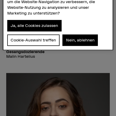
um die Website-Navigation zu verbessern, die
Website-Nutzung zu analysieren und unser
Web
Marketing zu unterstützen?
annabeatrizgomes.com
Studium
Ja, alle Cookies zulassen
Master Specialized Music Performance – Oper
Studienjahr
Cookie-Auswahl treffen
Nein, ablehnen
2022
Gesangsdozierende
Malin Hartelius