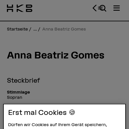
DE
Startseite
...
Anna Beatriz Gomes
Anna Beatriz Gomes
Steckbrief
Stimmlage
Sopran
Nationalität
Erst mal Cookies 🍪
Brasilien/ Portugal
Email
Dürfen wir Cookies auf Ihrem Gerät speichern,
contact@annabeatrizgomes.com