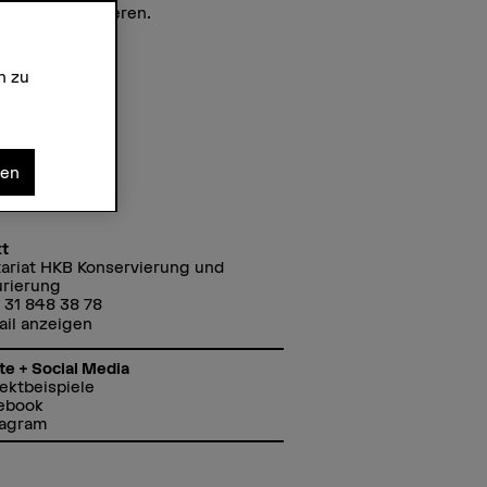
rvierung studieren.
n zu
nen
t
ariat HKB Konservierung und
urierung
 31 848 38 78
ail anzeigen
te + Social Media
ektbeispiele
ebook
tagram