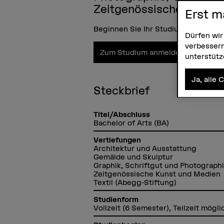
Zeitgenössische Kunst 
Erst m
Beginnen Sie Ihr Studium im Somme
Dürfen wir
verbessern
Zum Studium anmelden
Infov
unterstüt
Ja, alle 
Steckbrief
Titel/Abschluss
Bachelor of Arts (BA)
Vertiefungen
Architektur und Ausstattung
Gemälde und Skulptur
Graphik, Schriftgut und Photograph
Zeitgenössische Kunst und Medien
Textil (Abegg-Stiftung)
Studienform
Vollzeit (6 Semester), Teilzeit mögli