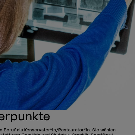
erpunkte
en Beruf als Konservator*in/Restaurator*in. Sie wählen
sstattung; Gemälde und Skulptur; Graphik, Schriftgut