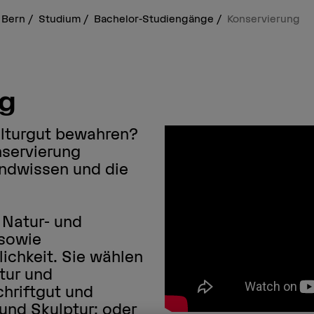
 Bern
Studium
Bachelor-Studiengänge
Konservierung
ng
ulturgut bewahren?
nservierung
undwissen und die
 Natur- und
sowie
ichkeit. Sie wählen
ktur und
chriftgut und
und Skulptur; oder