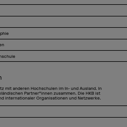
aphie
en
chschule
h
tz mit anderen Hochschulen im In- und Ausland. In
ausländischen Partner*innen zusammen. Die HKB ist
nd internationaler Organisationen und Netzwerke.