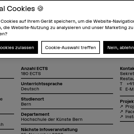
Studierende berichten: Konse
und Medien.
al Cookies 🍪
r 2026.
 Cookies auf Ihrem Gerät speichern, um die Website-Navigatio
, die Website-Nutzung zu analysieren und unser Marketing zu
eranstaltung besuchen
zen?
Cookies zulassen
Cookie-Auswahl treffen
Nein, ableh
Anzahl ECTS
Kontak
180 ECTS
Sekret
Resta
+41
Unterrichtssprache
Deutsch
E-M
ie
Studienort
Projek
Bern
Proj
Fac
Departement
Ins
Hochschule der Künste Bern
ch
Nächste Infoveranstaltung