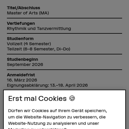
Titel/Abschluss
Master of Arts (MA)
Vertiefungen
Rhythmik und Tanzvermittlung
Studienform
Vollzeit (4 Semester)
Teilzeit (6–8 Semester, Di–Do)
Studienbeginn
September 2026
Anmeldefrist
16. März 2026
Eignungsabklärung: 13.–18. April 2026
Anzahl ECTS
Erst mal Cookies 🍪
120 ECTS
Dürfen wir Cookies auf Ihrem Gerät speichern,
Unterrichtssprache
Deutsch / Französisch / Englisch
um die Website-Navigation zu verbessern, die
Website-Nutzung zu analysieren und unser
Studienort