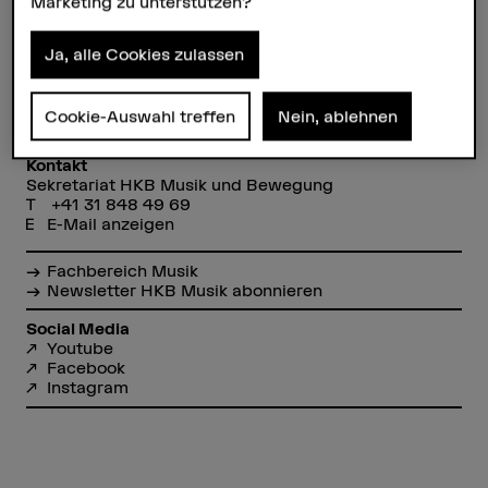
Marketing zu unterstützen?
Biel, Bern
Departement
Ja, alle Cookies zulassen
Hochschule der Künste Bern
Nächste Infoveranstaltung
Cookie-Auswahl treffen
Nein, ablehnen
24.–26. Februar 2026
Kontakt
Sekretariat HKB Musik und Bewegung
+41 31 848 49 69
E-Mail anzeigen
Fachbereich Musik
Newsletter HKB Musik abonnieren
Social Media
Youtube
Facebook
Instagram